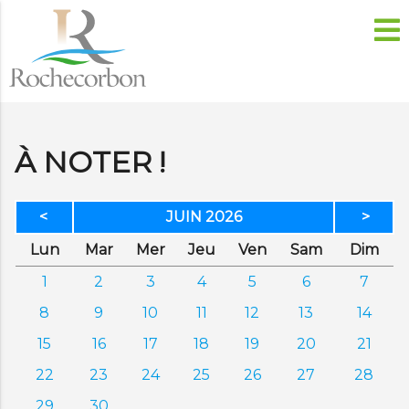
À NOTER !
<
JUIN 2026
>
di
di
credi
di
dredi
edi
anc
Lun
Mar
Mer
Jeu
Ven
Sam
Dim
1
2
3
4
5
6
7
8
9
10
11
12
13
14
15
16
17
18
19
20
21
22
23
24
25
26
27
28
29
30