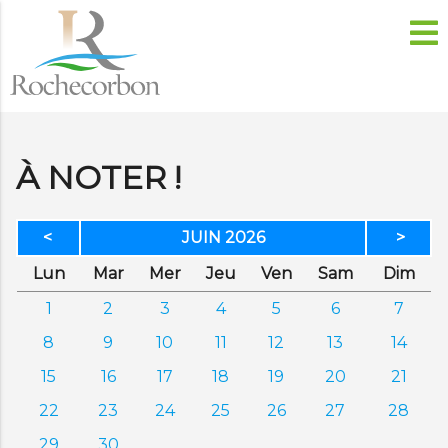
À NOTER !
<
JUIN 2026
>
di
di
credi
di
dredi
edi
anc
Lun
Mar
Mer
Jeu
Ven
Sam
Dim
1
2
3
4
5
6
7
8
9
10
11
12
13
14
15
16
17
18
19
20
21
22
23
24
25
26
27
28
29
30