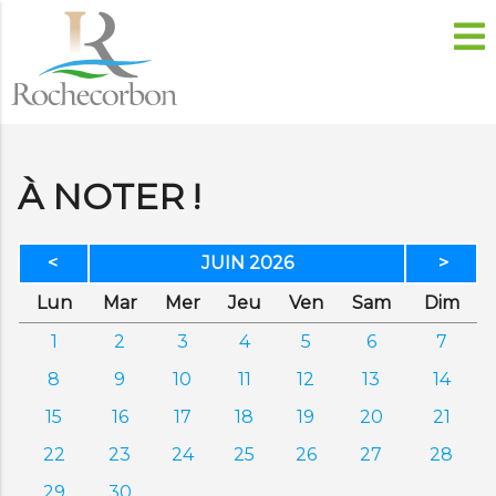
À NOTER !
<
JUIN 2026
>
di
di
credi
di
dredi
edi
anc
Lun
Mar
Mer
Jeu
Ven
Sam
Dim
1
2
3
4
5
6
7
8
9
10
11
12
13
14
15
16
17
18
19
20
21
22
23
24
25
26
27
28
29
30