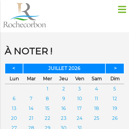
À NOTER !
<
JUILLET 2026
>
di
di
credi
di
dredi
edi
anc
Lun
Mar
Mer
Jeu
Ven
Sam
Dim
1
2
3
4
5
6
7
8
9
10
11
12
13
14
15
16
17
18
19
20
21
22
23
24
25
26
27
28
29
30
31