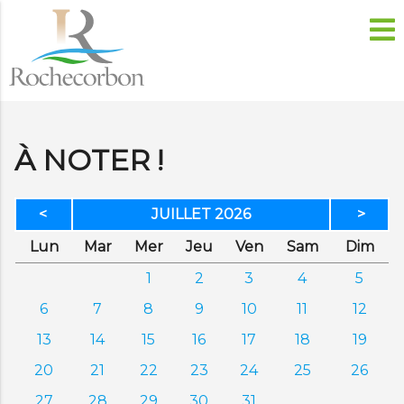
À NOTER !
<
JUILLET 2026
>
di
di
credi
di
dredi
edi
anc
Lun
Mar
Mer
Jeu
Ven
Sam
Dim
1
2
3
4
5
6
7
8
9
10
11
12
13
14
15
16
17
18
19
20
21
22
23
24
25
26
27
28
29
30
31