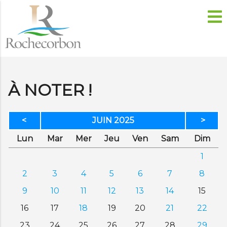
À NOTER !
<
JUIN 2025
>
di
di
credi
di
dredi
edi
anc
Lun
Mar
Mer
Jeu
Ven
Sam
Dim
1
2
3
4
5
6
7
8
9
10
11
12
13
14
15
16
17
18
19
20
21
22
23
24
25
26
27
28
29