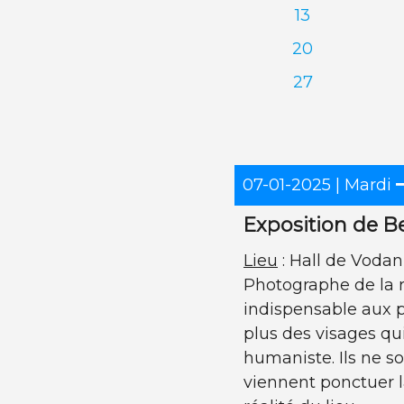
13
20
27
07-01-2025
| Mardi
Exposition de B
Lieu
: Hall de Voda
Photographe de la r
indispensable aux p
plus des visages qui
humaniste. Ils ne s
viennent ponctuer l