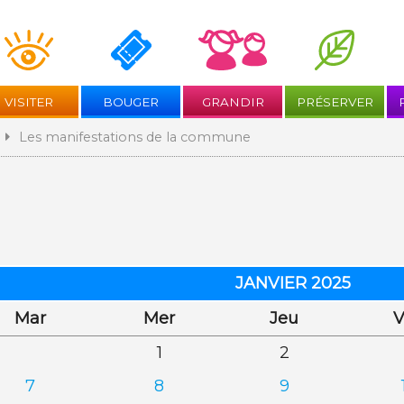
Aller
au
contenu
VISITER
BOUGER
GRANDIR
PRÉSERVER
Les manifestations de la commune
JANVIER 2025
di
credi
di
Mar
Mer
Jeu
V
1
2
7
8
9