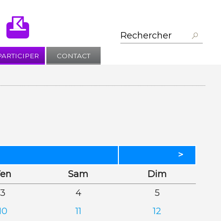
PARTICIPER
CONTACT
>
dredi
edi
anche
en
Sam
Dim
3
4
5
10
11
12