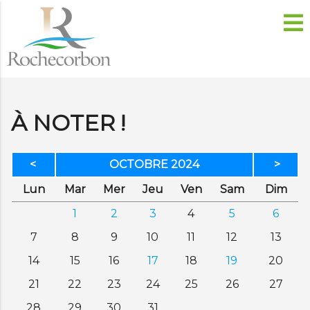
À NOTER !
<
OCTOBRE 2024
>
di
di
credi
di
dredi
edi
anc
Lun
Mar
Mer
Jeu
Ven
Sam
Dim
1
2
3
4
5
6
7
8
9
10
11
12
13
14
15
16
17
18
19
20
21
22
23
24
25
26
27
28
29
30
31