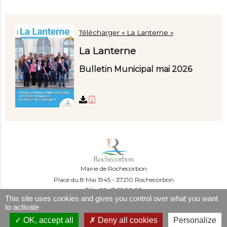
Télécharger « La Lanterne »
La Lanterne
Bulletin Municipal mai 2026
Mairie de Rochecorbon
Place du 8 Mai 1945
37210 Rochecorbon
Tél. : 02 47 52 50 20
This site uses cookies and gives you control over what you want
Du lundi au mercredi :
to activate
09:00-12:00 et 13:30-16:30
Le jeudi :
OK, accept all
Deny all cookies
Personalize
09:00-12:00 et 13h30-18h30