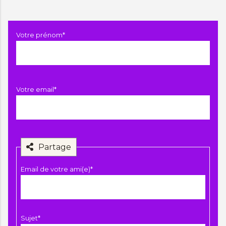
Champ
Votre prénom
*
obligatoire
Champ
Votre email
*
obligatoire
Partage
Champ
Email de votre ami(e)
*
obligatoire
Champ
Sujet
*
obligatoire