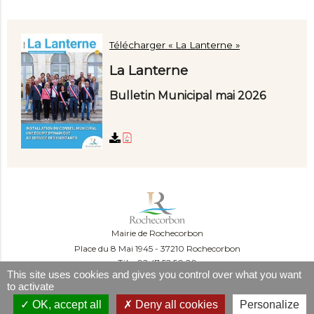
Télécharger « La Lanterne »
La Lanterne
Bulletin Municipal mai 2026
Mairie de Rochecorbon
Place du 8 Mai 1945
37210 Rochecorbon
Tél. : 02 47 52 50 20
This site uses cookies and gives you control over what you want
Du lundi au mercredi :
to activate
09:00-12:00 et 13:30-16:30
Le jeudi :
OK, accept all
Deny all cookies
Personalize
09:00-12:00 et 13h30-18h30