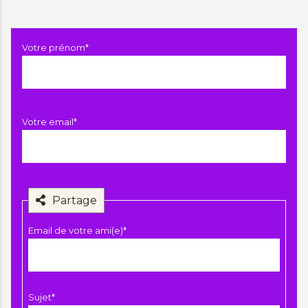
Champ
Votre prénom
*
obligatoire
Champ
Votre email
*
obligatoire
Partage
Champ
Email de votre ami(e)
*
obligatoire
Champ
Sujet
*
obligatoire