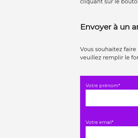
cliquant sur le bouto
Envoyer à un 
Vous souhaitez faire 
veuillez remplir le f
Champ
Votre prénom
*
obligatoire
Champ
Votre email
*
obligatoire