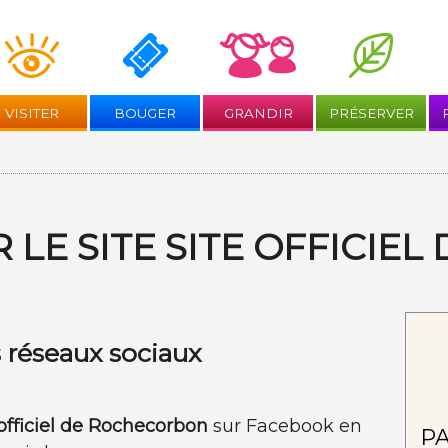
Aller
au
contenu
VISITER
BOUGER
GRANDIR
PRÉSERVER
 LE SITE SITE OFFICIE
s réseaux sociaux
 officiel de Rochecorbon
sur Facebook en
P