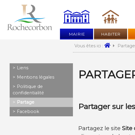
MAIRIE
HABITER
Partage
Vous êtes ici :
Aller
Liens
PARTAGER
au
Mentions légales
contenu
Politique de
confidentialité
Partage
Partager sur le
Facebook
Partagez le site
Site