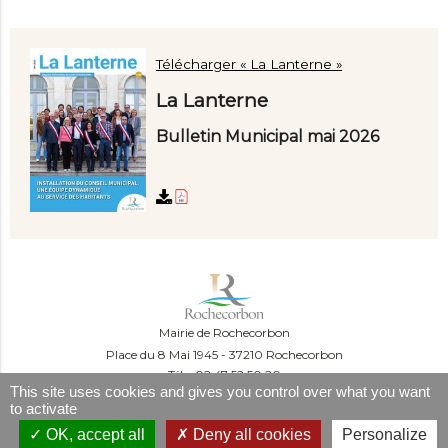
Télécharger « La Lanterne »
La Lanterne
Bulletin Municipal mai 2026
Mairie de Rochecorbon
Place du 8 Mai 1945
37210 Rochecorbon
Tél. : 02 47 52 50 20
This site uses cookies and gives you control over what you want
Du lundi au mercredi :
to activate
09:00-12:00 et 13:30-16:30
Le jeudi :
OK, accept all
Deny all cookies
Personalize
09:00-12:00 et 13h30-18h30