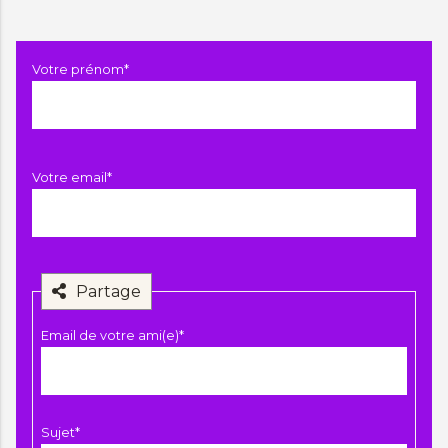
Champ
Votre prénom
*
obligatoire
Champ
Votre email
*
obligatoire
Partage
Champ
Email de votre ami(e)
*
obligatoire
Champ
Sujet
*
obligatoire