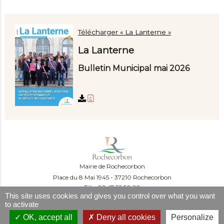
Télécharger « La Lanterne »
La Lanterne
Bulletin Municipal mai 2026
Mairie de Rochecorbon
Place du 8 Mai 1945
37210 Rochecorbon
Tél. : 02 47 52 50 20
This site uses cookies and gives you control over what you want
Du lundi au mercredi :
to activate
09:00-12:00 et 13:30-16:30
Le jeudi :
OK, accept all
Deny all cookies
Personalize
09:00-12:00 et 13h30-18h30