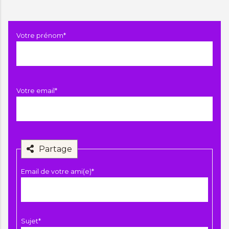
Champ
Votre prénom
*
obligatoire
Champ
Votre email
*
obligatoire
Partage
Champ
Email de votre ami(e)
*
obligatoire
Champ
Sujet
*
obligatoire