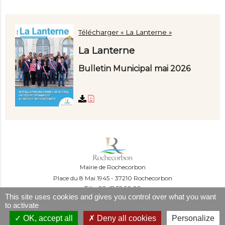
Télécharger « La Lanterne »
La Lanterne
Bulletin Municipal mai 2026
Mairie de Rochecorbon
Place du 8 Mai 1945
37210 Rochecorbon
Tél. : 02 47 52 50 20
This site uses cookies and gives you control over what you want
Du lundi au mercredi :
to activate
09:00-12:00 et 13:30-16:30
Le jeudi :
OK, accept all
Deny all cookies
Personalize
09:00-12:00 et 13h30-18h30