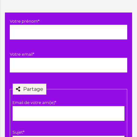
Champ
Votre prénom
*
obligatoire
Champ
Votre email
*
obligatoire
Partage
Champ
Email de votre ami(e)
*
obligatoire
Champ
Sujet
*
obligatoire