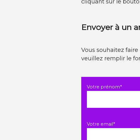
cliquant sur le bouto
Envoyer à un 
Vous souhaitez faire 
veuillez remplir le f
Champ
Votre prénom
*
obligatoire
Champ
Votre email
*
obligatoire