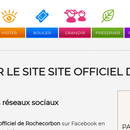
Aller
au
contenu
VISITER
BOUGER
GRANDIR
PRÉSERVER
 LE SITE SITE OFFICIE
s réseaux sociaux
 officiel de Rochecorbon
sur Facebook en
P