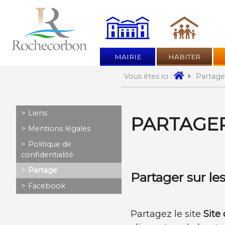
MAIRIE
HABITER
Partage
Vous êtes ici :
Aller
Liens
PARTAGER
au
Mentions légales
contenu
Politique de
confidentialité
Partage
Partager sur le
Facebook
Partagez le site
Site