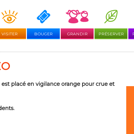
Aller
au
contenu
VISITER
BOUGER
GRANDIR
PRÉSERVER
ÉO
 est placé en vigilance orange pour crue et
dents.