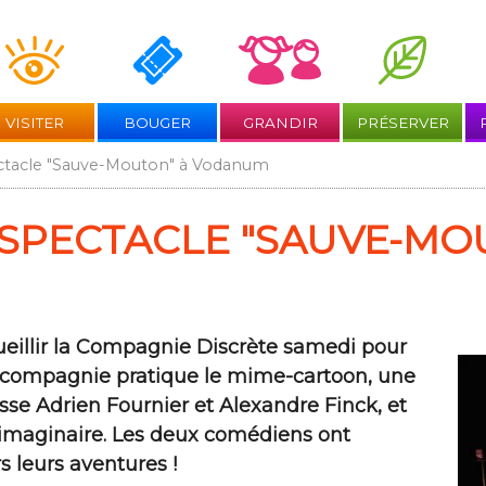
Aller
au
contenu
VISITER
BOUGER
GRANDIR
PRÉSERVER
ectacle "Sauve-Mouton" à Vodanum
 SPECTACLE "SAUVE-MO
ueillir la Compagnie Discrète samedi pour
a compagnie pratique le mime-cartoon, une
esse Adrien Fournier et Alexandre Finck, et
n imaginaire. Les deux comédiens ont
s leurs aventures !