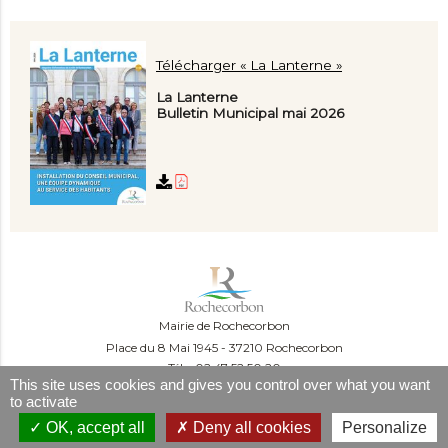
Télécharger « La Lanterne »
La Lanterne
Bulletin Municipal mai 2026
Mairie de Rochecorbon
Place du 8 Mai 1945
37210 Rochecorbon
Tél. : 02 47 52 50 20
This site uses cookies and gives you control over what you want
Du lundi au mercredi :
to activate
09:00-12:00 et 13:30-16:30
Le jeudi :
OK, accept all
Deny all cookies
Personalize
09:00-12:00 et 13h30-18h30