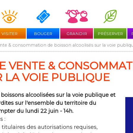
Aller
au
contenu
VISITER
BOUGER
GRANDIR
PRÉSERVER
ente & consommation de boisson alcoolisés sur la voie publiq
DE VENTE & CONSOMMAT
 LA VOIE PUBLIQUE
oissons alcoolisées sur la voie publique et
dites sur l'ensemble du territoire du
pter du lundi 22 juin - 14h.
s :
titulaires des autorisations requises,